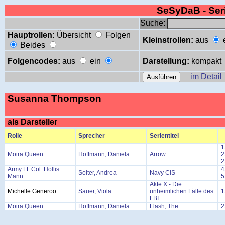
SeSyDaB - Se
Suche:
Hauptrollen:
Übersicht
Folgen
Kleinstrollen:
aus
Beides
Folgencodes:
aus
ein
Darstellung:
kompakt
im Detail
Susanna Thompson
als Darsteller
Rolle
Sprecher
Serientitel
1
Moira Queen
Hoffmann, Daniela
Arrow
2
2
Army Lt. Col. Hollis
4
Solter, Andrea
Navy CIS
Mann
5
Akte X - Die
Michelle Generoo
Sauer, Viola
unheimlichen Fälle des
1
FBI
Moira Queen
Hoffmann, Daniela
Flash, The
2