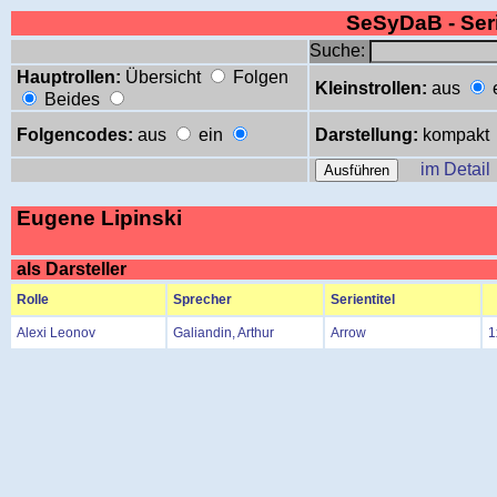
SeSyDaB - Se
Suche:
Hauptrollen:
Übersicht
Folgen
Kleinstrollen:
aus
Beides
Folgencodes:
aus
ein
Darstellung:
kompakt
im Detail
Eugene Lipinski
als Darsteller
Rolle
Sprecher
Serientitel
Alexi Leonov
Galiandin, Arthur
Arrow
1