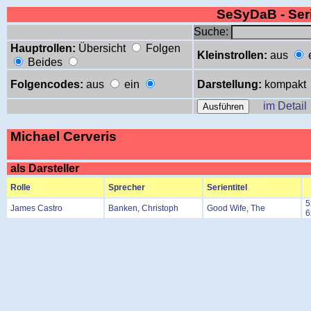
SeSyDaB - Se
Suche:
Hauptrollen:
Übersicht
Folgen
Kleinstrollen:
aus
Beides
Folgencodes:
aus
ein
Darstellung:
kompakt
im Detail
Michael Cerveris
als Darsteller
Rolle
Sprecher
Serientitel
5
James Castro
Banken, Christoph
Good Wife, The
6