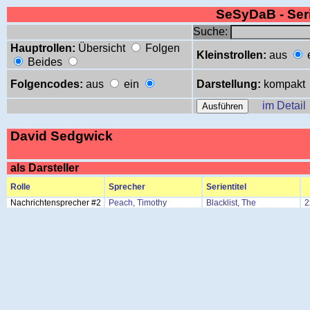
SeSyDaB - Se
Suche:
Hauptrollen:
Übersicht
Folgen
Kleinstrollen:
aus
Beides
Folgencodes:
aus
ein
Darstellung:
kompakt
im Detail
David Sedgwick
als Darsteller
Rolle
Sprecher
Serientitel
Nachrichtensprecher #2
Peach, Timothy
Blacklist, The
2