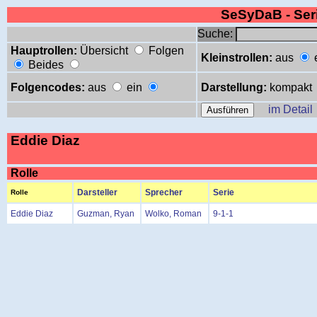
SeSyDaB - Se
Suche:
Hauptrollen:
Übersicht
Folgen
Kleinstrollen:
aus
Beides
Folgencodes:
aus
ein
Darstellung:
kompakt
im Detail
Eddie Diaz
Rolle
Darsteller
Sprecher
Serie
Rolle
Eddie Diaz
Guzman, Ryan
Wolko, Roman
9-1-1