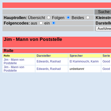
Suche
Hauptrollen:
Übersicht
Folgen
Beides
Kleinstr
Folgencodes:
aus
ein
Darstell
Jim - Mann von Poststelle
Rolle
Darsteller
Sprecher
Serie
Rolle
Jim - Mann von
Edwards, Rashad
El Kammouchi, Karim
Good 
Poststelle
Jim - Mann von
Edwards, Rashad
unbekannt
Good 
Poststelle