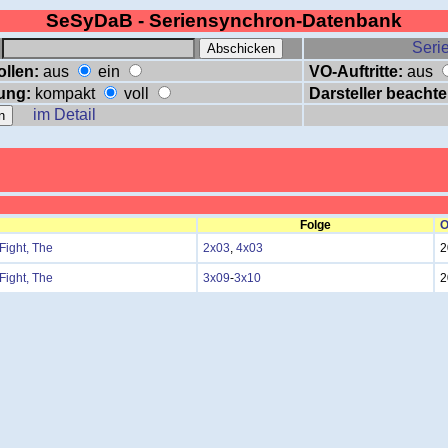
SeSyDaB - Seriensynchron-Datenbank
:
Serie
ollen:
aus
ein
VO-Auftritte:
aus
ung:
kompakt
voll
Darsteller beachte
im Detail
Folge
O
Fight, The
2x03
,
4x03
2
Fight, The
3x09
-
3x10
2