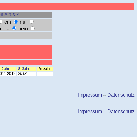
n A bis Z
ein
nur
n:
ja
nein
-Jahr
S-Jahr
Anzahl
011-2012
2013
6
Impressum
--
Datenschutz
Impressum
--
Datenschutz