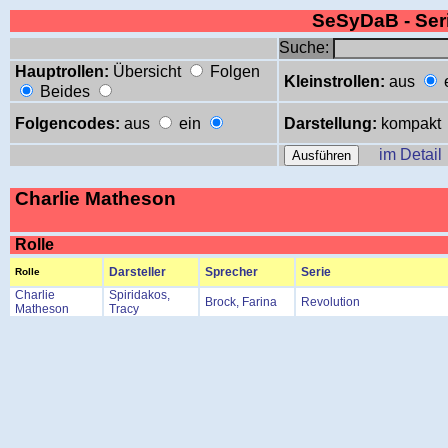
SeSyDaB - Se
Suche:
Hauptrollen:
Übersicht
Folgen
Kleinstrollen:
aus
Beides
Folgencodes:
aus
ein
Darstellung:
kompakt
im Detail
Charlie Matheson
Rolle
Darsteller
Sprecher
Serie
Rolle
Charlie
Spiridakos,
Brock, Farina
Revolution
Matheson
Tracy