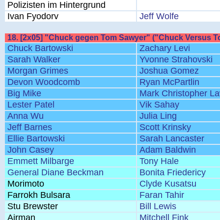
Polizisten im Hintergrund
Ivan Fyodorv
Jeff Wolfe
18. [2x05] "Chuck gegen Tom Sawyer" ("Chuck Versus 
Chuck Bartowski
Zachary Levi
Sarah Walker
Yvonne Strahovski
Morgan Grimes
Joshua Gomez
Devon Woodcomb
Ryan McPartlin
Big Mike
Mark Christopher L
Lester Patel
Vik Sahay
Anna Wu
Julia Ling
Jeff Barnes
Scott Krinsky
Ellie Bartowski
Sarah Lancaster
John Casey
Adam Baldwin
Emmett Milbarge
Tony Hale
General Diane Beckman
Bonita Friedericy
Morimoto
Clyde Kusatsu
Farrokh Bulsara
Faran Tahir
Stu Brewster
Bill Lewis
Airman
Mitchell Fink