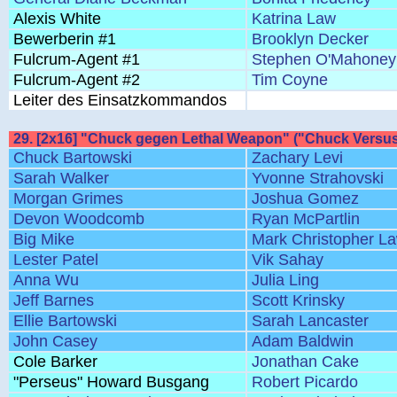
Alexis White
Katrina Law
Bewerberin #1
Brooklyn Decker
Fulcrum-Agent #1
Stephen O'Mahoney
Fulcrum-Agent #2
Tim Coyne
Leiter des Einsatzkommandos
29. [2x16] "Chuck gegen Lethal Weapon" ("Chuck Versus
Chuck Bartowski
Zachary Levi
Sarah Walker
Yvonne Strahovski
Morgan Grimes
Joshua Gomez
Devon Woodcomb
Ryan McPartlin
Big Mike
Mark Christopher L
Lester Patel
Vik Sahay
Anna Wu
Julia Ling
Jeff Barnes
Scott Krinsky
Ellie Bartowski
Sarah Lancaster
John Casey
Adam Baldwin
Cole Barker
Jonathan Cake
"Perseus" Howard Busgang
Robert Picardo