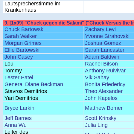
Lautsprecherstimme im
Krankenhaus
9. [1x09] "Chuck gegen die Salami" ("Chuck Versus the 
Chuck Bartowski
Zachary Levi
Sarah Walker
Yvonne Strahovski
Morgan Grimes
Joshua Gomez
Ellie Bartowski
Sarah Lancaster
John Casey
Adam Baldwin
Lou
Rachel Bilson
Tommy
Anthony Ruivivar
Lester Patel
Vik Sahay
General Diane Beckman
Bonita Friedericy
Stavros Demitrios
Theo Alexander
Yari Demitrios
John Kapelos
Bryce Larkin
Matthew Bomer
Jeff Barnes
Scott Krinsky
Anna Wu
Julia Ling
Leiter des