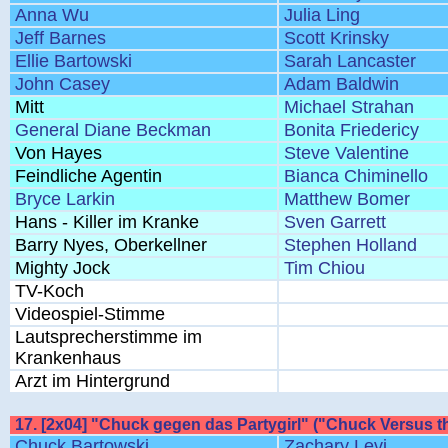
Anna Wu
Julia Ling
Jeff Barnes
Scott Krinsky
Ellie Bartowski
Sarah Lancaster
John Casey
Adam Baldwin
Mitt
Michael Strahan
General Diane Beckman
Bonita Friedericy
Von Hayes
Steve Valentine
Feindliche Agentin
Bianca Chiminello
Bryce Larkin
Matthew Bomer
Hans - Killer im Kranke
Sven Garrett
Barry Nyes, Oberkellner
Stephen Holland
Mighty Jock
Tim Chiou
TV-Koch
Videospiel-Stimme
Lautsprecherstimme im
Krankenhaus
Arzt im Hintergrund
17. [2x04] "Chuck gegen das Partygirl" ("Chuck Versus 
Chuck Bartowski
Zachary Levi