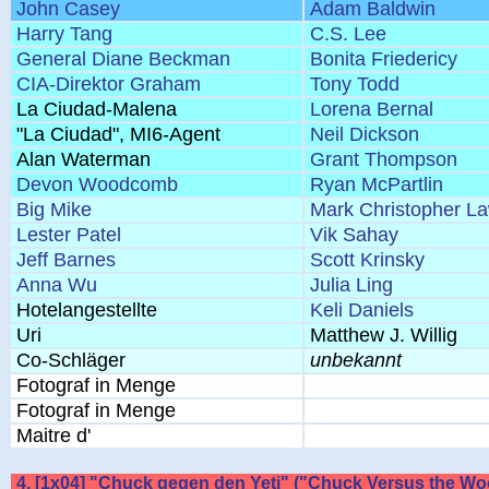
John Casey
Adam Baldwin
Harry Tang
C.S. Lee
General Diane Beckman
Bonita Friedericy
CIA-Direktor Graham
Tony Todd
La Ciudad-Malena
Lorena Bernal
"La Ciudad", MI6-Agent
Neil Dickson
Alan Waterman
Grant Thompson
Devon Woodcomb
Ryan McPartlin
Big Mike
Mark Christopher L
Lester Patel
Vik Sahay
Jeff Barnes
Scott Krinsky
Anna Wu
Julia Ling
Hotelangestellte
Keli Daniels
Uri
Matthew J. Willig
Co-Schläger
unbekannt
Fotograf in Menge
Fotograf in Menge
Maitre d'
4. [1x04] "Chuck gegen den Yeti" ("Chuck Versus the Wo