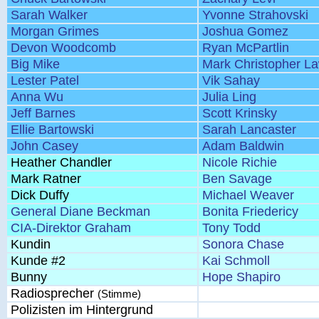
Sarah Walker
Yvonne Strahovski
Morgan Grimes
Joshua Gomez
Devon Woodcomb
Ryan McPartlin
Big Mike
Mark Christopher L
Lester Patel
Vik Sahay
Anna Wu
Julia Ling
Jeff Barnes
Scott Krinsky
Ellie Bartowski
Sarah Lancaster
John Casey
Adam Baldwin
Heather Chandler
Nicole Richie
Mark Ratner
Ben Savage
Dick Duffy
Michael Weaver
General Diane Beckman
Bonita Friedericy
CIA-Direktor Graham
Tony Todd
Kundin
Sonora Chase
Kunde #2
Kai Schmoll
Bunny
Hope Shapiro
Radiosprecher
(Stimme)
Polizisten im Hintergrund