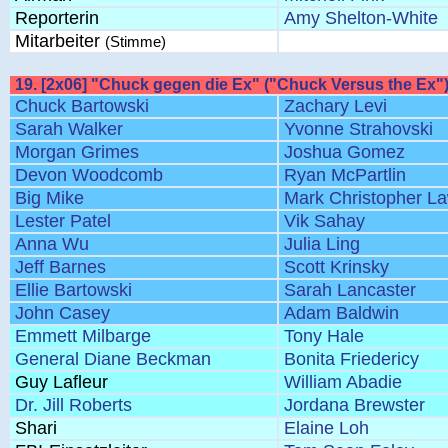
Reporterin
Amy Shelton-White
Mitarbeiter
(Stimme)
19. [2x06] "Chuck gegen die Ex" ("Chuck Versus the Ex"
Chuck Bartowski
Zachary Levi
Sarah Walker
Yvonne Strahovski
Morgan Grimes
Joshua Gomez
Devon Woodcomb
Ryan McPartlin
Big Mike
Mark Christopher L
Lester Patel
Vik Sahay
Anna Wu
Julia Ling
Jeff Barnes
Scott Krinsky
Ellie Bartowski
Sarah Lancaster
John Casey
Adam Baldwin
Emmett Milbarge
Tony Hale
General Diane Beckman
Bonita Friedericy
Guy Lafleur
William Abadie
Dr. Jill Roberts
Jordana Brewster
Shari
Elaine Loh