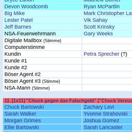
Devon Woodcomb
Ryan McPartlin
Big Mike
Mark Christopher L
Lester Patel
Vik Sahay
Jeff Barnes
Scott Krinsky
NSA-Feuerwehrmann
Gary Weeks
Digitale Mailbox
(Stimme)
Computerstimme
Kundin
Petra Sprecher
(?)
Kunde #1
Kunde #2
Böser Agent #2
Böser Agent #3
(Stimme)
NSA-Mann
(Stimme)
11. [1x11] "Chuck gegen das Falschgeld" ("Chuck Versus
Chuck Bartowski
Zachary Levi
Sarah Walker
Yvonne Strahovski
Morgan Grimes
Joshua Gomez
Ellie Bartowski
Sarah Lancaster