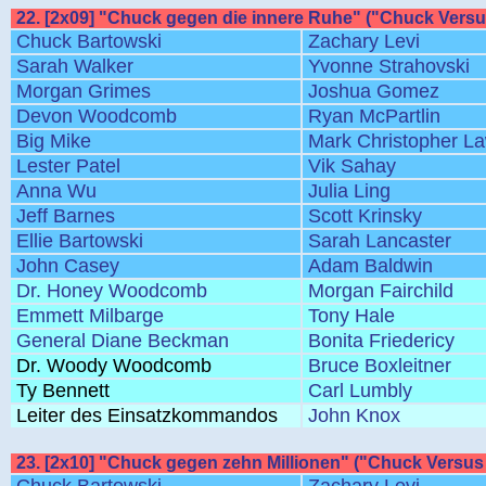
22. [2x09] "Chuck gegen die innere Ruhe" ("Chuck Versu
Chuck Bartowski
Zachary Levi
Sarah Walker
Yvonne Strahovski
Morgan Grimes
Joshua Gomez
Devon Woodcomb
Ryan McPartlin
Big Mike
Mark Christopher L
Lester Patel
Vik Sahay
Anna Wu
Julia Ling
Jeff Barnes
Scott Krinsky
Ellie Bartowski
Sarah Lancaster
John Casey
Adam Baldwin
Dr. Honey Woodcomb
Morgan Fairchild
Emmett Milbarge
Tony Hale
General Diane Beckman
Bonita Friedericy
Dr. Woody Woodcomb
Bruce Boxleitner
Ty Bennett
Carl Lumbly
Leiter des Einsatzkommandos
John Knox
23. [2x10] "Chuck gegen zehn Millionen" ("Chuck Versus