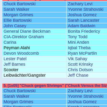
Chuck Bartowski
Zachary Levi
Sarah Walker
Yvonne Strahovski
Morgan Grimes
Joshua Gomez
Ellie Bartowski
Sarah Lancaster
John Casey
Adam Baldwin
General Diane Beckman
Bonita Friedericy
CIA-Direktor Graham
Tony Todd
Carina
Mini Anden
Peyman Alahi
Iqbal Theba
Devon Woodcomb
Ryan McPartlin
Lester Patel
Vik Sahay
Jeff Barnes
Scott Krinsky
Scooter
Chris Dotson
Leibwächter/Gangster
Jeff Chase
5. [1x05] "Chuck gegen Shrimps" ("Chuck Versus the Siz
Chuck Bartowski
Zachary Levi
Sarah Walker
Yvonne Strahovski
Morgan Grimes
Joshua Gomez