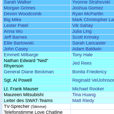
Sarah Walker
Yvonne Strahovski
Morgan Grimes
Joshua Gomez
Devon Woodcomb
Ryan McPartlin
Big Mike
Mark Christopher L
Lester Patel
Vik Sahay
Anna Wu
Julia Ling
Jeff Barnes
Scott Krinsky
Ellie Bartowski
Sarah Lancaster
John Casey
Adam Baldwin
Emmett Milbarge
Tony Hale
Nathan Edward "Ned"
Jed Rees
Rhyerson
General Diane Beckman
Bonita Friedericy
Sgt. Al Powell
Reginald VelJohnso
Lt. Frank Mauser
Michael Rooker
Maureen Mitsubishi
Tina Huang
Leiter des SWAT-Teams
Matt Riedy
TV-Sprecher
(Stimme)
Telefonstimme Love Chatline