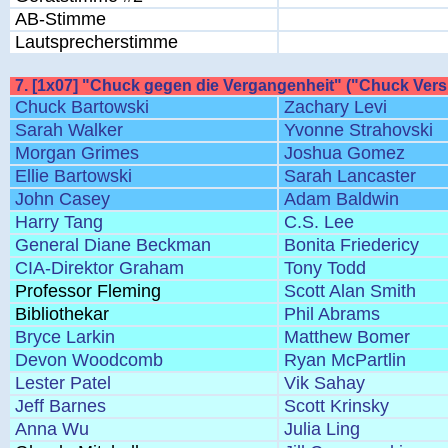
AB-Stimme
Lautsprecherstimme
7. [1x07] "Chuck gegen die Vergangenheit" ("Chuck Vers
Chuck Bartowski
Zachary Levi
Sarah Walker
Yvonne Strahovski
Morgan Grimes
Joshua Gomez
Ellie Bartowski
Sarah Lancaster
John Casey
Adam Baldwin
Harry Tang
C.S. Lee
General Diane Beckman
Bonita Friedericy
CIA-Direktor Graham
Tony Todd
Professor Fleming
Scott Alan Smith
Bibliothekar
Phil Abrams
Bryce Larkin
Matthew Bomer
Devon Woodcomb
Ryan McPartlin
Lester Patel
Vik Sahay
Jeff Barnes
Scott Krinsky
Anna Wu
Julia Ling