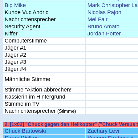
Big Mike
Mark Christopher L
Kunde Vuc Andric
Nicolas Pajon
Nachrichtensprecher
Mel Fair
Security Agent
Bruno Amato
Kiffer
Jordan Potter
Computerstimme
Jäger #1
Jäger #2
Jäger #3
Jäger #4
Männliche Stimme
Stimme "Aktion abbrechen!"
Kassierin im Hintergrund
Stimme im TV
Nachrichtensprecher
(Stimme)
2. [1x02] "Chuck gegen den Helikopter" ("Chuck Versus t
Chuck Bartowski
Zachary Levi