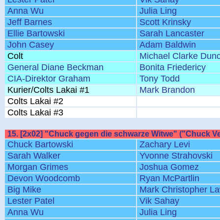
Anna Wu
Julia Ling
Jeff Barnes
Scott Krinsky
Ellie Bartowski
Sarah Lancaster
John Casey
Adam Baldwin
Colt
Michael Clarke Dun
General Diane Beckman
Bonita Friedericy
CIA-Direktor Graham
Tony Todd
Kurier/Colts Lakai #1
Mark Brandon
Colts Lakai #2
Colts Lakai #3
15. [2x02] "Chuck gegen die schwarze Witwe" ("Chuck Ve
Chuck Bartowski
Zachary Levi
Sarah Walker
Yvonne Strahovski
Morgan Grimes
Joshua Gomez
Devon Woodcomb
Ryan McPartlin
Big Mike
Mark Christopher L
Lester Patel
Vik Sahay
Anna Wu
Julia Ling