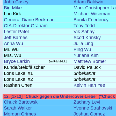
John Casey
Adam Baldwin
Big Mike
Mark Christopher L
Lon Kirk
Michael Wiseman
General Diane Beckman
Bonita Friedericy
CIA-Direktor Graham
Tony Todd
Lester Patel
Vik Sahay
Jeff Barnes
Scott Krinsky
Anna Wu
Julia Ling
Mr. Wu
Ping Wu
Mrs. Wu
Yuriana Kim
Bryce Larkin
Matthew Bomer
[im Rückblick]
Kunde/Geldfälscher
David Paluck
Lons Lakai #1
unbekannt
Lons Lakai #2
unbekannt
Rashan Chen
Kelvin Han Yee
12. [1x12] "Chuck gegen die Undercover-Liebe" ("Chuck
Chuck Bartowski
Zachary Levi
Sarah Walker
Yvonne Strahovski
Morgan Grimes
Joshua Gomez