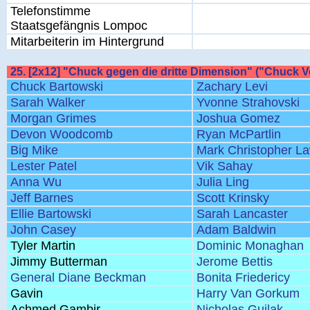
Telefonstimme
Staatsgefängnis Lompoc
Mitarbeiterin im Hintergrund
25. [2x12] "Chuck gegen die dritte Dimension" ("Chuck V
Chuck Bartowski
Zachary Levi
Sarah Walker
Yvonne Strahovski
Morgan Grimes
Joshua Gomez
Devon Woodcomb
Ryan McPartlin
Big Mike
Mark Christopher L
Lester Patel
Vik Sahay
Anna Wu
Julia Ling
Jeff Barnes
Scott Krinsky
Ellie Bartowski
Sarah Lancaster
John Casey
Adam Baldwin
Tyler Martin
Dominic Monaghan
Jimmy Butterman
Jerome Bettis
General Diane Beckman
Bonita Friedericy
Gavin
Harry Van Gorkum
Achmed Gambir
Nicholas Guilak