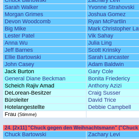
Chuck Bartowski
Zachary Levi
Sarah Walker
Yvonne Strahovski
Morgan Grimes
Joshua Gomez
Devon Woodcomb
Ryan McPartlin
Big Mike
Mark Christopher L
Lester Patel
Vik Sahay
Anna Wu
Julia Ling
Jeff Barnes
Scott Krinsky
Ellie Bartowski
Sarah Lancaster
John Casey
Adam Baldwin
Jack Burton
Gary Cole
General Diane Beckman
Bonita Friedericy
Scheich Rajiv Amad
Anthony Azizi
DeLorean-Besitzer
Craig Susser
Büroleiter
David Trice
Hotelangestellte
Debbie Campbell
Frau
(Stimme)
24. [2x11] "Chuck gegen den Weihnachtsmann" ("Chuck 
Chuck Bartowski
Zachary Levi