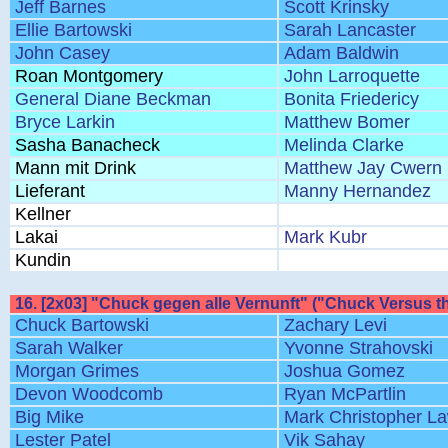
Jeff Barnes
Scott Krinsky
Ellie Bartowski
Sarah Lancaster
John Casey
Adam Baldwin
Roan Montgomery
John Larroquette
General Diane Beckman
Bonita Friedericy
Bryce Larkin
Matthew Bomer
Sasha Banacheck
Melinda Clarke
Mann mit Drink
Matthew Jay Cwern
Lieferant
Manny Hernandez
Kellner
Lakai
Mark Kubr
Kundin
16. [2x03] "Chuck gegen alle Vernunft" ("Chuck Versus t
Chuck Bartowski
Zachary Levi
Sarah Walker
Yvonne Strahovski
Morgan Grimes
Joshua Gomez
Devon Woodcomb
Ryan McPartlin
Big Mike
Mark Christopher L
Lester Patel
Vik Sahay