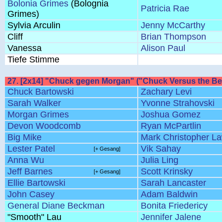
Bolonia Grimes
(Bolognia
Patricia Rae
Grimes)
Sylvia Arculin
Jenny McCarthy
Cliff
Brian Thompson
Vanessa
Alison Paul
Tiefe Stimme
27. [2x14] "Chuck gegen Morgan" ("Chuck Versus the Bes
Chuck Bartowski
Zachary Levi
Sarah Walker
Yvonne Strahovski
Morgan Grimes
Joshua Gomez
Devon Woodcomb
Ryan McPartlin
Big Mike
Mark Christopher L
Lester Patel
Vik Sahay
[+ Gesang]
Anna Wu
Julia Ling
Jeff Barnes
Scott Krinsky
[+ Gesang]
Ellie Bartowski
Sarah Lancaster
John Casey
Adam Baldwin
General Diane Beckman
Bonita Friedericy
"Smooth" Lau
Jennifer Jalene