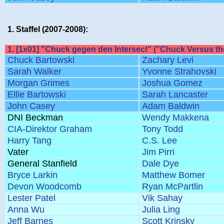
1. Staffel (2007-2008):
1. [1x01] "Chuck gegen den Intersect" ("Chuck Versus the
Chuck Bartowski
Zachary Levi
Sarah Walker
Yvonne Strahovski
Morgan Grimes
Joshua Gomez
Ellie Bartowski
Sarah Lancaster
John Casey
Adam Baldwin
DNI Beckman
Wendy Makkena
CIA-Direktor Graham
Tony Todd
Harry Tang
C.S. Lee
Vater
Jim Pirri
General Stanfield
Dale Dye
Bryce Larkin
Matthew Bomer
Devon Woodcomb
Ryan McPartlin
Lester Patel
Vik Sahay
Anna Wu
Julia Ling
Jeff Barnes
Scott Krinsky