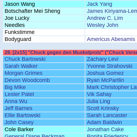
Jason Wang
Jack Yang
Botschafter Mei Sheng
James Kiriyama-Le
Joe Lucky
Andrew C. Lim
Needles
Wesley John
Funkstimme
Bodyguard
Americus Abesamis
28. [2x15] "Chuck gegen den Muskelprotz" ("Chuck Vers
Chuck Bartowski
Zachary Levi
Sarah Walker
Yvonne Strahovski
Morgan Grimes
Joshua Gomez
Devon Woodcomb
Ryan McPartlin
Big Mike
Mark Christopher L
Lester Patel
Vik Sahay
Anna Wu
Julia Ling
Jeff Barnes
Scott Krinsky
Ellie Bartowski
Sarah Lancaster
John Casey
Adam Baldwin
Cole Barker
Jonathan Cake
General Diane Beckman
Bonita Friedericy