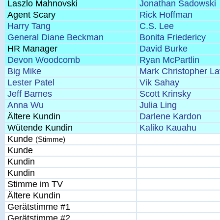
Laszlo Mahnovski
Jonathan Sadowski
Agent Scary
Rick Hoffman
Harry Tang
C.S. Lee
General Diane Beckman
Bonita Friedericy
HR Manager
David Burke
Devon Woodcomb
Ryan McPartlin
Big Mike
Mark Christopher L
Lester Patel
Vik Sahay
Jeff Barnes
Scott Krinsky
Anna Wu
Julia Ling
Ältere Kundin
Darlene Kardon
Wütende Kundin
Kaliko Kauahu
Kunde
(Stimme)
Kunde
Kundin
Kundin
Stimme im TV
Ältere Kundin
Gerätstimme #1
Gerätstimme #2