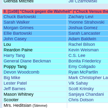
Glenda Mitchell
Jill Czarnowski
8. [1x08] "Chuck gegen die Wahrheit" ("Chuck Versus the
Chuck Bartowski
Zachary Levi
Sarah Walker
Yvonne Strahovski
Morgan Grimes
Joshua Gomez
Ellie Bartowski
Sarah Lancaster
John Casey
Adam Baldwin
Lou
Rachel Bilson
Reardon Paine
Kevin Weisman
Harry Tang
C.S. Lee
General Diane Beckman
Bonita Friedericy
Poppy Tang
Emy Coligado
Devon Woodcomb
Ryan McPartlin
Big Mike
Mark Christopher L
Lester Patel
Vik Sahay
Jeff Barnes
Scott Krinsky
Mason Whitney
Sanjaya Chandani
Scooter
Chris Dotson
Mrs. Heditsian
(Stimme)