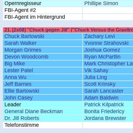
Opernregisseur
Phillipe Simon
FBI-Agent #2
FBI-Agent im Hintergrund
21. [2x08] "Chuck gegen Jill" ("Chuck Versus the Gravitr
Chuck Bartowski
Zachary Levi
Sarah Walker
Yvonne Strahovski
Morgan Grimes
Joshua Gomez
Devon Woodcomb
Ryan McPartlin
Big Mike
Mark Christopher L
Lester Patel
Vik Sahay
Anna Wu
Julia Ling
Jeff Barnes
Scott Krinsky
Ellie Bartowski
Sarah Lancaster
John Casey
Adam Baldwin
Leader
Patrick Kilpatrick
General Diane Beckman
Bonita Friedericy
Dr. Jill Roberts
Jordana Brewster
Telefonstimme