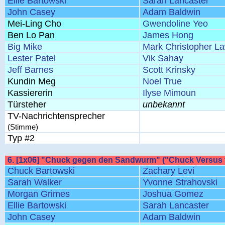
Ellie Bartowski
Sarah Lancaster
John Casey
Adam Baldwin
Mei-Ling Cho
Gwendoline Yeo
Ben Lo Pan
James Hong
Big Mike
Mark Christopher L
Lester Patel
Vik Sahay
Jeff Barnes
Scott Krinsky
Kundin Meg
Noel True
Kassiererin
Ilyse Mimoun
Türsteher
unbekannt
TV-Nachrichtensprecher
(Stimme)
Typ #2
6. [1x06] "Chuck gegen den Sandwurm" ("Chuck Versus
Chuck Bartowski
Zachary Levi
Sarah Walker
Yvonne Strahovski
Morgan Grimes
Joshua Gomez
Ellie Bartowski
Sarah Lancaster
John Casey
Adam Baldwin