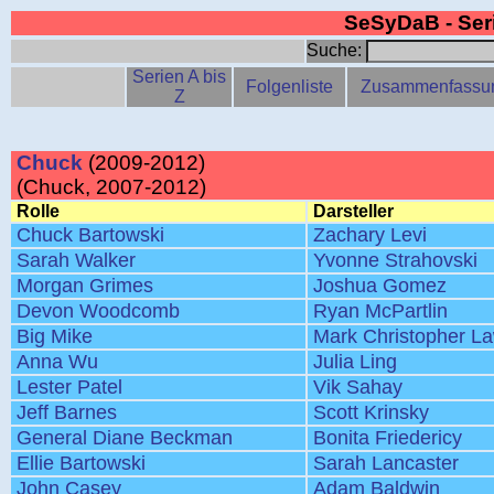
SeSyDaB - Se
Suche:
Serien A bis
Folgenliste
Zusammenfassu
Z
Chuck
(2009-2012)
(Chuck, 2007-2012)
Rolle
Darsteller
Chuck Bartowski
Zachary Levi
Sarah Walker
Yvonne Strahovski
Morgan Grimes
Joshua Gomez
Devon Woodcomb
Ryan McPartlin
Big Mike
Mark Christopher L
Anna Wu
Julia Ling
Lester Patel
Vik Sahay
Jeff Barnes
Scott Krinsky
General Diane Beckman
Bonita Friedericy
Ellie Bartowski
Sarah Lancaster
John Casey
Adam Baldwin