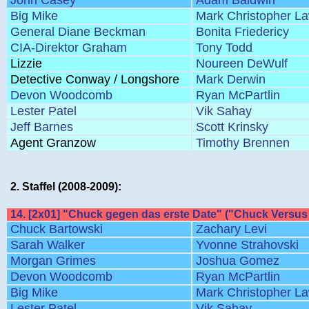
John Casey
Adam Baldwin
Big Mike
Mark Christopher L
General Diane Beckman
Bonita Friedericy
CIA-Direktor Graham
Tony Todd
Lizzie
Noureen DeWulf
Detective Conway / Longshore
Mark Derwin
Devon Woodcomb
Ryan McPartlin
Lester Patel
Vik Sahay
Jeff Barnes
Scott Krinsky
Agent Granzow
Timothy Brennen
2. Staffel (2008-2009):
14. [2x01] "Chuck gegen das erste Date" ("Chuck Versus 
Chuck Bartowski
Zachary Levi
Sarah Walker
Yvonne Strahovski
Morgan Grimes
Joshua Gomez
Devon Woodcomb
Ryan McPartlin
Big Mike
Mark Christopher L
Lester Patel
Vik Sahay