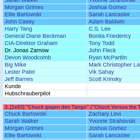
Sarah Walker
Yvonne Strahovski
Morgan Grimes
Joshua Gomez
Ellie Bartowski
Sarah Lancaster
John Casey
Adam Baldwin
Harry Tang
C.S. Lee
General Diane Beckman
Bonita Friedericy
CIA-Direktor Graham
Tony Todd
Dr. Jonas Zarnow
John Fleck
Devon Woodcomb
Ryan McPartlin
Big Mike
Mark Christopher L
Lester Patel
Vik Sahay
Jeff Barnes
Scott Krinsky
Kunde
Hubschrauberpilot
3. [1x03] "Chuck gegen den Tango" ("Chuck Versus the 
Chuck Bartowski
Zachary Levi
Sarah Walker
Yvonne Strahovski
Morgan Grimes
Joshua Gomez
Ellie Bartowski
Sarah Lancaster