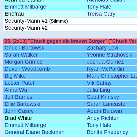
Emmett Milbarge
Tony Hale
Ehefrau
Treisa Gary
Security-Mann #1
(Stimme)
Security-Mann #2
26. [2x13] "Chuck gegen die braven Bürger" ("Chuck Ve
Chuck Bartowski
Zachary Levi
Sarah Walker
Yvonne Strahovski
Morgan Grimes
Joshua Gomez
Devon Woodcomb
Ryan McPartlin
Big Mike
Mark Christopher L
Lester Patel
Vik Sahay
Anna Wu
Julia Ling
Jeff Barnes
Scott Krinsky
Ellie Bartowski
Sarah Lancaster
John Casey
Adam Baldwin
Brad White
Andy Richter
Emmett Milbarge
Tony Hale
General Diane Beckman
Bonita Friedericy