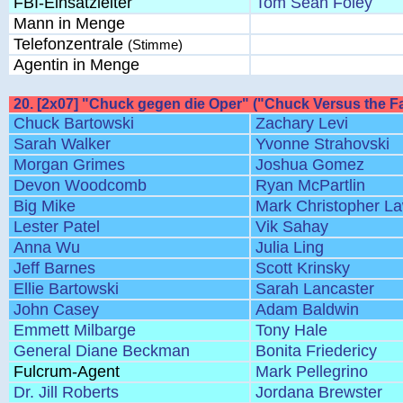
FBI-Einsatzleiter
Tom Sean Foley
Mann in Menge
Telefonzentrale
(Stimme)
Agentin in Menge
20. [2x07] "Chuck gegen die Oper" ("Chuck Versus the F
Chuck Bartowski
Zachary Levi
Sarah Walker
Yvonne Strahovski
Morgan Grimes
Joshua Gomez
Devon Woodcomb
Ryan McPartlin
Big Mike
Mark Christopher L
Lester Patel
Vik Sahay
Anna Wu
Julia Ling
Jeff Barnes
Scott Krinsky
Ellie Bartowski
Sarah Lancaster
John Casey
Adam Baldwin
Emmett Milbarge
Tony Hale
General Diane Beckman
Bonita Friedericy
Fulcrum-Agent
Mark Pellegrino
Dr. Jill Roberts
Jordana Brewster