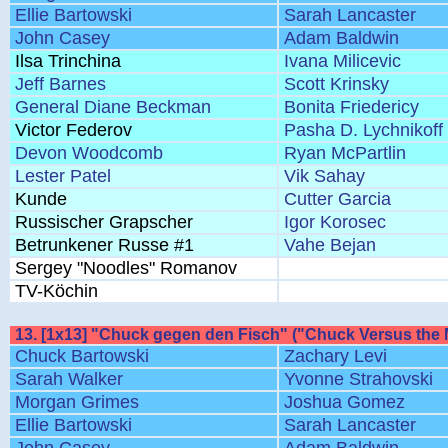
Ellie Bartowski
Sarah Lancaster
John Casey
Adam Baldwin
Ilsa Trinchina
Ivana Milicevic
Jeff Barnes
Scott Krinsky
General Diane Beckman
Bonita Friedericy
Victor Federov
Pasha D. Lychnikoff
Devon Woodcomb
Ryan McPartlin
Lester Patel
Vik Sahay
Kunde
Cutter Garcia
Russischer Grapscher
Igor Korosec
Betrunkener Russe #1
Vahe Bejan
Sergey "Noodles" Romanov
TV-Köchin
13. [1x13] "Chuck gegen den Fisch" ("Chuck Versus the M
Chuck Bartowski
Zachary Levi
Sarah Walker
Yvonne Strahovski
Morgan Grimes
Joshua Gomez
Ellie Bartowski
Sarah Lancaster