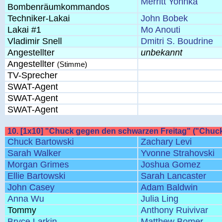
Merritt Yohnka
Bombenräumkommandos
Techniker-Lakai
John Bobek
Lakai #1
Mo Anouti
Vladimir Snell
Dmitri S. Boudrine
Angestellter
unbekannt
Angestellter
(Stimme)
TV-Sprecher
SWAT-Agent
SWAT-Agent
SWAT-Agent
10. [1x10] "Chuck gegen den schwarzen Freitag" ("Chuc
Chuck Bartowski
Zachary Levi
Sarah Walker
Yvonne Strahovski
Morgan Grimes
Joshua Gomez
Ellie Bartowski
Sarah Lancaster
John Casey
Adam Baldwin
Anna Wu
Julia Ling
Tommy
Anthony Ruivivar
Bryce Larkin
Matthew Bomer