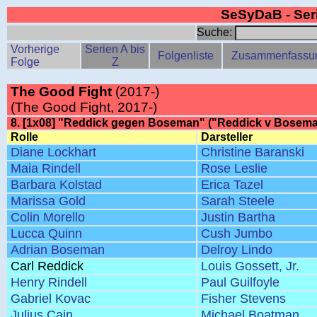
SeSyDaB - Se
Suche:
Vorherige
Serien A bis
Folgenliste
Zusammenfassu
Folge
Z
The Good Fight
(2017-)
(The Good Fight, 2017-)
8. [1x08] "Reddick gegen Boseman" ("Reddick v Bosem
Rolle
Darsteller
Diane Lockhart
Christine Baranski
Maia Rindell
Rose Leslie
Barbara Kolstad
Erica Tazel
Marissa Gold
Sarah Steele
Colin Morello
Justin Bartha
Lucca Quinn
Cush Jumbo
Adrian Boseman
Delroy Lindo
Carl Reddick
Louis Gossett, Jr.
Henry Rindell
Paul Guilfoyle
Gabriel Kovac
Fisher Stevens
Julius Cain
Michael Boatman