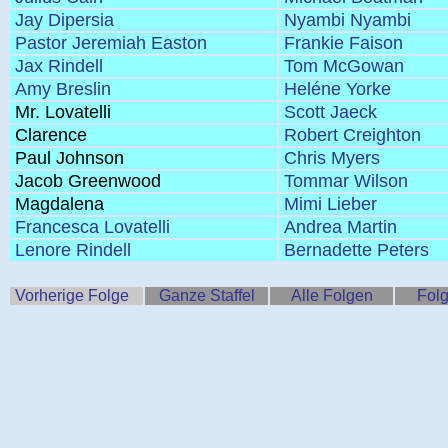
Jay Dipersia
Nyambi Nyambi
Pastor Jeremiah Easton
Frankie Faison
Jax Rindell
Tom McGowan
Amy Breslin
Heléne Yorke
Mr. Lovatelli
Scott Jaeck
Clarence
Robert Creighton
Paul Johnson
Chris Myers
Jacob Greenwood
Tommar Wilson
Magdalena
Mimi Lieber
Francesca Lovatelli
Andrea Martin
Lenore Rindell
Bernadette Peters
Vorherige Folge
Ganze Staffel
Alle Folgen
Folg