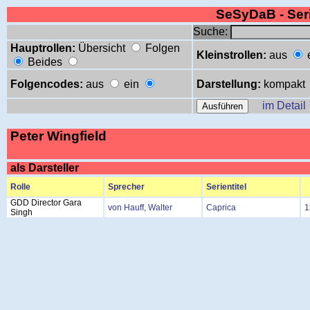
SeSyDaB - Se
Suche:
Hauptrollen:
Übersicht
Folgen
Kleinstrollen:
aus
Beides
Folgencodes:
aus
ein
Darstellung:
kompakt
im Detail
Peter Wingfield
als Darsteller
Rolle
Sprecher
Serientitel
GDD Director Gara
von Hauff, Walter
Caprica
1
Singh