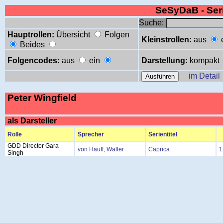
SeSyDaB - Se
Suche:
Hauptrollen:
Übersicht
Folgen
Kleinstrollen:
aus
Beides
Folgencodes:
aus
ein
Darstellung:
kompakt
im Detail
Peter Wingfield
als Darsteller
Rolle
Sprecher
Serientitel
GDD Director Gara
von Hauff, Walter
Caprica
1
Singh