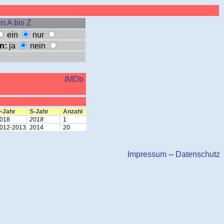
n A bis Z
ein
nur
n:
ja
nein
IMDb
-Jahr
S-Jahr
Anzahl
018
2018
1
012-2013
2014
20
Impressum
--
Datenschutz