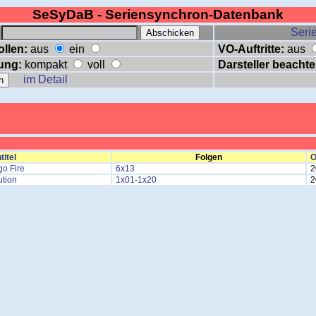
SeSyDaB - Seriensynchron-Datenbank
:
Serie
ollen:
aus
ein
VO-Auftritte:
aus
ung:
kompakt
voll
Darsteller beachte
im Detail
titel
Folgen
O
o Fire
6x13
2
ution
1x01
-
1x20
2