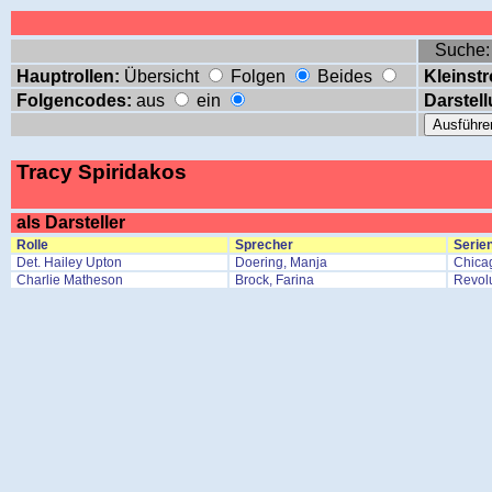
Suche
Hauptrollen:
Übersicht
Folgen
Beides
Kleinstr
Folgencodes:
aus
ein
Darstell
Tracy Spiridakos
als Darsteller
Rolle
Sprecher
Serien
Det. Hailey Upton
Doering, Manja
Chicag
Charlie Matheson
Brock, Farina
Revol