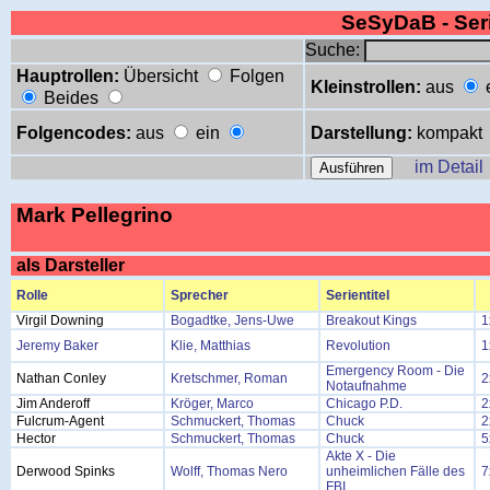
SeSyDaB - Se
Suche:
Hauptrollen:
Übersicht
Folgen
Kleinstrollen:
aus
Beides
Folgencodes:
aus
ein
Darstellung:
kompakt
im Detail
Mark Pellegrino
als Darsteller
Rolle
Sprecher
Serientitel
Virgil Downing
Bogadtke, Jens-Uwe
Breakout Kings
1
Jeremy Baker
Klie, Matthias
Revolution
1
Emergency Room - Die
Nathan Conley
Kretschmer, Roman
2
Notaufnahme
Jim Anderoff
Kröger, Marco
Chicago P.D.
2
Fulcrum-Agent
Schmuckert, Thomas
Chuck
2
Hector
Schmuckert, Thomas
Chuck
5
Akte X - Die
Derwood Spinks
Wolff, Thomas Nero
unheimlichen Fälle des
7
FBI