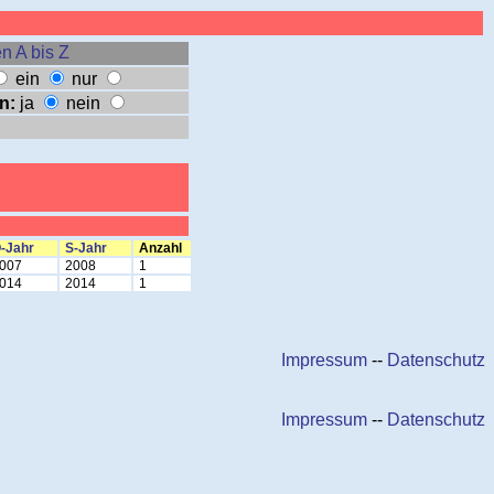
n A bis Z
ein
nur
n:
ja
nein
-Jahr
S-Jahr
Anzahl
007
2008
1
014
2014
1
Impressum
--
Datenschutz
Impressum
--
Datenschutz