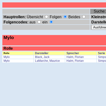
Suche
Hauptrollen:
Übersicht
Folgen
Beides
Kleinstr
Folgencodes:
aus
ein
Darstell
Mylo
Rolle
Darsteller
Sprecher
Serie
Rolle
Mylo
Black, Jack
Halm, Florian
Simps
Mylo
LaMarche, Maurice
Halm, Florian
Simps