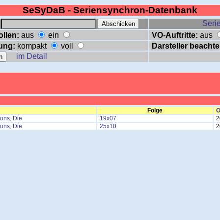
SeSyDaB - Seriensynchron-Datenbank
:
Serie
ollen:
aus
ein
VO-Auftritte:
aus
ung:
kompakt
voll
Darsteller beachte
im Detail
Folge
O
ons, Die
19x07
2
ons, Die
25x10
2