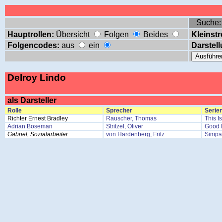
Suche
Hauptrollen:
Übersicht
Folgen
Beides
Kleinstr
Folgencodes:
aus
ein
Darstell
Delroy Lindo
als Darsteller
Rolle
Sprecher
Serien
Richter Ernest Bradley
Rauscher, Thomas
This I
Adrian Boseman
Stritzel, Oliver
Good F
Gabriel, Sozialarbeiter
von Hardenberg, Fritz
Simps