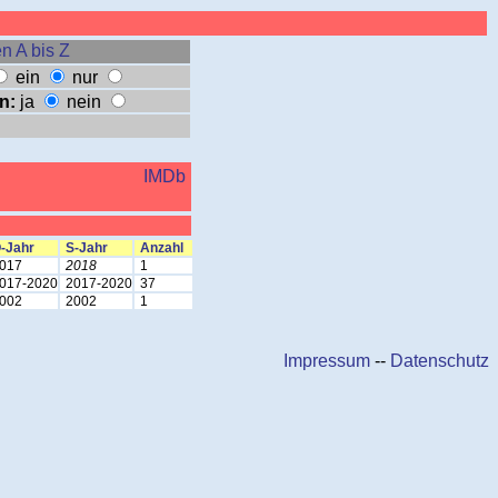
n A bis Z
ein
nur
n:
ja
nein
IMDb
-Jahr
S-Jahr
Anzahl
017
2018
1
017-2020
2017-2020
37
002
2002
1
Impressum
--
Datenschutz